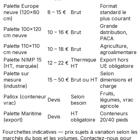
Palette Europe
Format
neuve (120×80
8 – 15 €
Brut
standard le
cm)
plus courant
Grande
Palette 100×120
10 – 16 €
Brut
distribution,
cm neuve
PACA
Palette 110×110
Agriculture,
10 – 18 €
Brut
cm neuve
agroalimentaire
Palette NIMP 15
Thermique
Export hors
12 – 22 €
(HT, marquée)
HT
UE obligatoire
Palette sur
Selon
mesure
15 – 50 €
Brut ou HT
dimensions et
(industrie)
charge
Fruits,
Pallox (conteneur
Selon
Devis
légumes, vrac
vrac)
besoin
agricole
Palette Maritime
HT
Conteneurs
Devis
(export)
obligatoire
20/40 pieds
Fourchettes indicatives — prix sujets à variation selon les
marchés du bois et les volumes. Contactez-nous pour